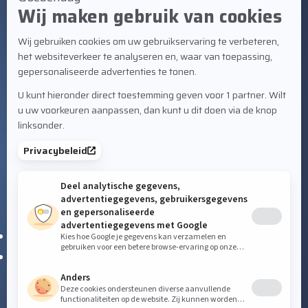
BEZOEKADRES
Staalindustrieweg 21
NL-2952 AT Alblasserdam
CONTACT
+31 78 69 170 11
info@valkwelding.com
SERVICE
Tel. +31 6 54 211 811
(ma. t/m zat. van 07.00-23.00 uur)
VOLG ONS OP SOCIAL MEDIA
Techman Robot wordt gedistribueerd door de
Valk Welding Groep
De TM-robot is een product van