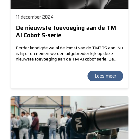
11 december 2024
De nieuwste toevoeging aan de TM
AI Cobot S-serie
Eerder kondigde we al de komst van de TM30S aan. Nu
is hij er en nemen we een uitgebreider kijk op deze
nieuwste toevoeging aan de TM AI cobot serie. De
geavanceerde TM30S cobot is ontworpen om
zwaardere werkstukken te hanteren bij pick & place-
toepassingen, met een maximale payload van 30 kg en
Lees meer
een bereik van 1702 mm. Vergeleken met andere
cobots op de markt met vergelijkbare payloads, biedt
de TM30S een langer bereik, betere herhaalbaarheid
en is hij lichter van gewicht.