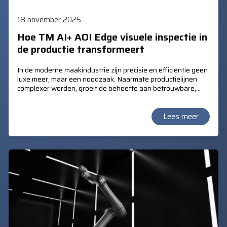
18 november 2025
Hoe TM AI+ AOI Edge visuele inspectie in
de productie transformeert
In de moderne maakindustrie zijn precisie en efficiëntie geen
luxe meer, maar een noodzaak. Naarmate productielijnen
complexer worden, groeit de behoefte aan betrouwbare,
real-time kwaliteitscontrole. TM AI+ AOI Edge, de
geavanceerde vision-software van Techman, biedt een
revolutionaire oplossing voor visuele inspectie.
Lees meer