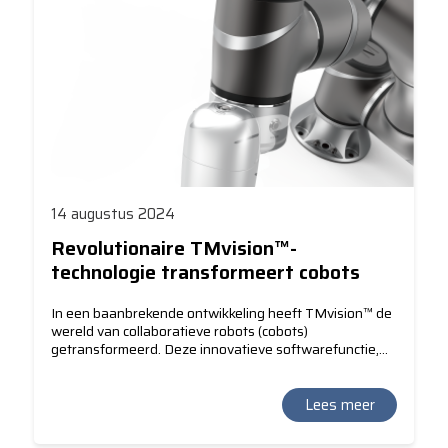
14 augustus 2024
Revolutionaire TMvision™-
technologie transformeert cobots
In een baanbrekende ontwikkeling heeft TMvision™ de
wereld van collaboratieve robots (cobots)
getransformeerd. Deze innovatieve softwarefunctie,
ingebouwd in de TM-robots, stelt cobots in staat om
patronen te herkennen, objecten te lokaliseren,
barcodes te lezen en kleuren te identificeren. Dankzij
Lees meer
deze geavanceerde mogelijkheden kunnen cobots nu
nog efficiënter en veelzijdiger worden ingezet in