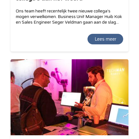
Ons team heeft recentelijk twee nieuwe collega’s
mogen verwelkomen. Business Unit Manager Huib Kok
en Sales Engineer Seger Veldman gaan aan de slag
met een duidelijke missie: een meerwaarde bieden voor
o.a. systeemintegratoren, machinebouwers en
engineeringbureaus als een distributor ‘plus’. Wat
Lees meer
betekent dit volgens hen? “Wij leveren cobots, maar we
doen ook méér dan dat”, verduidelijkt Huib. “We dienen
als een kennisbank; we bieden softwarematige
ondersteuning, advies in cobotkeuze en suggesties
voor aanvullende ‘plug and play’ pakketten.”