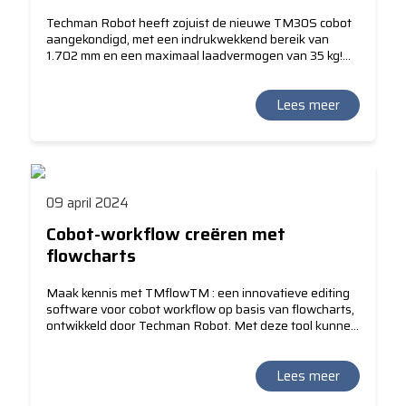
Techman Robot heeft zojuist de nieuwe TM30S cobot
aangekondigd, met een indrukwekkend bereik van
1.702 mm en een maximaal laadvermogen van 35 kg!
En niet te vergeten: Techman cobots blijven zich
onderscheiden als de enige cobots met een
geïntegreerd vision-systeem.
Lees meer
09 april 2024
Cobot-workflow creëren met
flowcharts
Maak kennis met TMflowTM : een innovatieve editing
software voor cobot workflow op basis van flowcharts,
ontwikkeld door Techman Robot. Met deze tool kunnen
zelfs operatoren zonder programmeerervaring binnen
5 minuten een pick-en-place programma creëren!
Lees meer