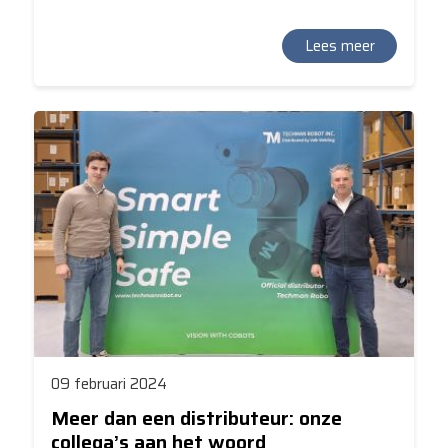
interessanter. Het gebruik van Artificial Intelligence (AI)
kan deze kleine maar nuttige robotjes slimmer en
flexibeler maken. Maak kennis met de Techman cobots:
Lees meer
de enige cobots ter wereld met een geïntegreerd vision
systeem, en dankzij de nieuwe AI S-serie worden ze nu
ook aangestuurd en versterkt door AI.
09 februari 2024
Meer dan een distributeur: onze
collega’s aan het woord