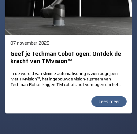
07 november 2025
Geef je Techman Cobot ogen: Ontdek de
kracht van TMvision™
In de wereld van slimme automatisering is zien begrijpen.
Met TMvision™, het ingebouwde vision-systeem van
Techman Robot, krijgen TM cobots het vermogen om het
product te lokaliseren, kleuren te herkennen, bar- en QR
codes te lezen. TMvision™ maakt mede het
"Landmark"principe mogelijk. Hiermee verstrekt TM het
Lees meer
mobiele karakter van de verplaats bare TM Cobot en de
automatische kalibratie op de nieuwe werklocatie.