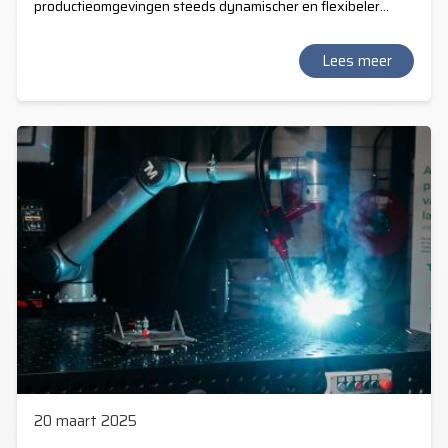
productieomgevingen steeds dynamischer en flexibeler
worden, is het vermogen van robots om zich snel aan te
passen aan veranderende omstandigheden essentieel.
Techman Robot speelt hierop in met de innovatieve TM
Lees meer
Landmark-functie, een technologie die het herpositioneren
van cobots vereenvoudigt en versnelt, zonder de noodzaak
van handmatige aanpassingen of complexe
herprogrammering.
20 maart 2025