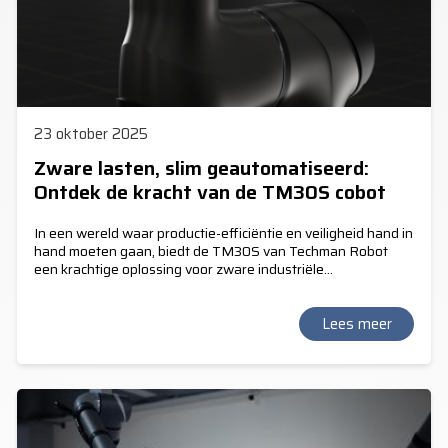
23 oktober 2025
Zware lasten, slim geautomatiseerd:
Ontdek de kracht van de TM30S cobot
In een wereld waar productie-efficiëntie en veiligheid hand in
hand moeten gaan, biedt de TM30S van Techman Robot
een krachtige oplossing voor zware industriële
toepassingen. Deze collaboratieve robot (cobot) is speciaal
ontworpen om zware taken zoals palletiseren, depalletiseren
en materiaalverplaatsing te automatiseren—zonder in te
Lees meer
leveren op precisie of flexibiliteit.