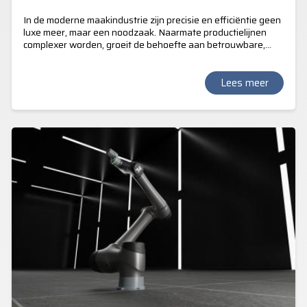
In de moderne maakindustrie zijn precisie en efficiëntie geen
luxe meer, maar een noodzaak. Naarmate productielijnen
complexer worden, groeit de behoefte aan betrouwbare,
real-time kwaliteitscontrole. TM AI+ AOI Edge, de
geavanceerde vision-software van Techman, biedt een
revolutionaire oplossing voor visuele inspectie.
Lees meer