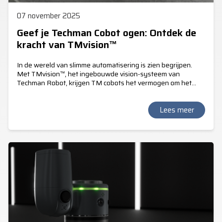
07 november 2025
Geef je Techman Cobot ogen: Ontdek de
kracht van TMvision™
In de wereld van slimme automatisering is zien begrijpen.
Met TMvision™, het ingebouwde vision-systeem van
Techman Robot, krijgen TM cobots het vermogen om het
product te lokaliseren, kleuren te herkennen, bar- en QR
codes te lezen. TMvision™ maakt mede het
"Landmark"principe mogelijk. Hiermee verstrekt TM het
Lees meer
mobiele karakter van de verplaats bare TM Cobot en de
automatische kalibratie op de nieuwe werklocatie.