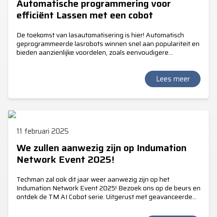
Automatische programmering voor
efficiënt Lassen met een cobot
De toekomst van lasautomatisering is hier! Automatisch
geprogrammeerde lasrobots winnen snel aan populariteit en
bieden aanzienlijke voordelen, zoals eenvoudigere
programmering zonder dat er uitgebreide training of
diepgaande ervaring nodig is. Nu is deze innovatieve
technologie ook beschikbaar voor de cobots van Techman!
Lees meer
11 februari 2025
We zullen aanwezig zijn op Indumation
Network Event 2025!
Techman zal ook dit jaar weer aanwezig zijn op het
Indumation Network Event 2025! Bezoek ons op de beurs en
ontdek de TM AI Cobot serie. Uitgerust met geavanceerde
AI-toepassingen bieden deze innovatieve robots
ongeëvenaarde efficiëntie en precisie voor uw