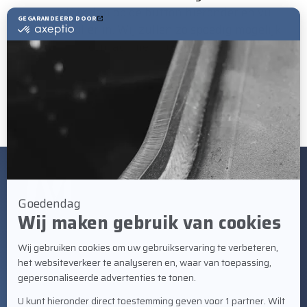
robot. Klik dan op de button hieronder en vul
het formulier in. Wij zullen zo spoedig mogelijk
contact met u opnemen.
Neem contact op
BEZOEKADRES
Staalindustrieweg 21
NL-2952 AT Alblasserdam
CONTACT
+31 78 69 170 11