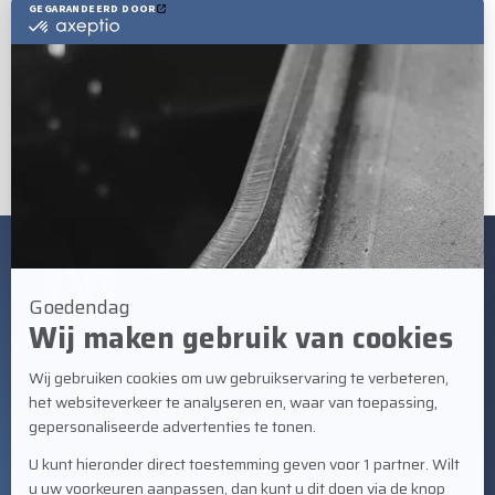
flexibiliteit.
Nieuwsoverzicht
BEZOEKADRES
Staalindustrieweg 21
NL-2952 AT Alblasserdam
CONTACT
+31 78 69 170 11
info@valkwelding.com