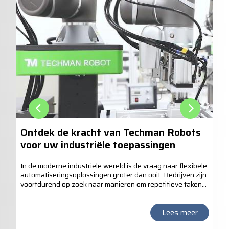
Ontdek de kracht van Techman Robots
voor uw industriële toepassingen
In de moderne industriële wereld is de vraag naar flexibele
automatiseringsoplossingen groter dan ooit. Bedrijven zijn
voortdurend op zoek naar manieren om repetitieve taken
te automatiseren en zo hun efficiëntie en productiviteit te
verhogen. Hier komen de Techman robots in beeld, met hun
unieke vermogen en geavanceerde technologieën die hen
Lees meer
onderscheiden in de markt.