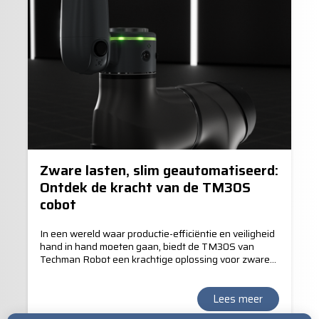
Zware lasten, slim geautomatiseerd:
Ontdek de kracht van de TM30S
cobot
In een wereld waar productie-efficiëntie en veiligheid
hand in hand moeten gaan, biedt de TM30S van
Techman Robot een krachtige oplossing voor zware
industriële toepassingen. Deze collaboratieve robot
(cobot) is speciaal ontworpen om zware taken zoals
palletiseren, depalletiseren en materiaalverplaatsing
Lees meer
te automatiseren—zonder in te leveren op precisie of