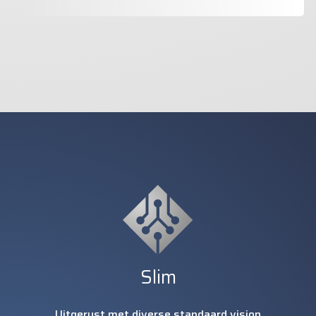
Slim
Uitgerust met diverse standaard vision