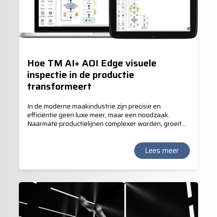
Hoe TM AI+ AOI Edge visuele
inspectie in de productie
transformeert
In de moderne maakindustrie zijn precisie en
efficiëntie geen luxe meer, maar een noodzaak.
Naarmate productielijnen complexer worden, groeit
de behoefte aan betrouwbare, real-time
kwaliteitscontrole. TM AI+ AOI Edge, de
geavanceerde vision-software van Techman, biedt
Lees meer
een revolutionaire oplossing voor visuele inspectie.