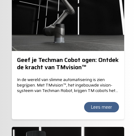
Geef je Techman Cobot ogen: Ontdek
de kracht van TMvision™
In de wereld van slimme automatisering is zien
begrijpen. Met TMvision™, het ingebouwde vision-
systeem van Techman Robot, krijgen TM cobots het
vermogen om het product te lokaliseren, kleuren te
herkennen, bar- en QR codes te lezen. TMvision™
maakt mede het "Landmark"principe mogelijk.
Lees meer
Hiermee verstrekt TM het mobiele karakter van de
verplaats bare TM Cobot en de automatische
kalibratie op de nieuwe werklocatie.