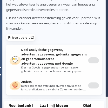
NL-2952 AT Alblasserdam
CONTACT
+31 78 69 170 11
info@valkwelding.com
SERVICE
Tel. +31 6 54 211 811
(ma. t/m zat. van 07.00-23.00 uur)
VOLG ONS OP SOCIAL MEDIA
Techman Robot wordt gedistribueerd door de
Valk Welding Groep
De TM-robot is een product van