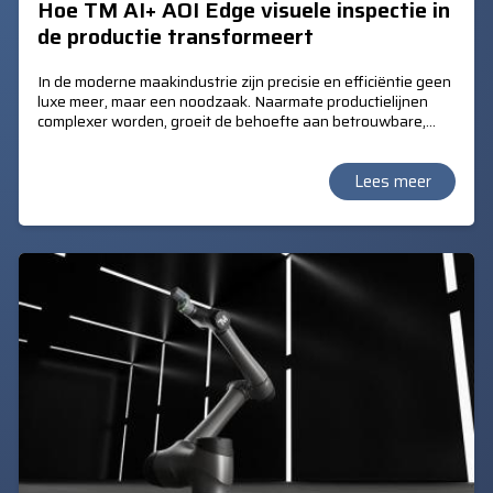
Hoe TM AI+ AOI Edge visuele inspectie in
de productie transformeert
In de moderne maakindustrie zijn precisie en efficiëntie geen
luxe meer, maar een noodzaak. Naarmate productielijnen
complexer worden, groeit de behoefte aan betrouwbare,
real-time kwaliteitscontrole. TM AI+ AOI Edge, de
geavanceerde vision-software van Techman, biedt een
revolutionaire oplossing voor visuele inspectie.
Lees meer