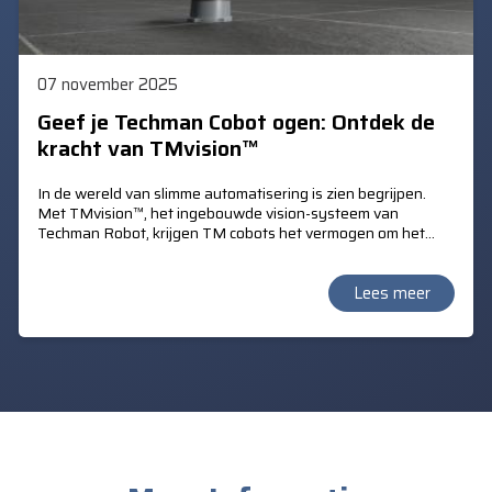
07 november 2025
Geef je Techman Cobot ogen: Ontdek de
kracht van TMvision™
In de wereld van slimme automatisering is zien begrijpen.
Met TMvision™, het ingebouwde vision-systeem van
Techman Robot, krijgen TM cobots het vermogen om het
product te lokaliseren, kleuren te herkennen, bar- en QR
codes te lezen. TMvision™ maakt mede het
"Landmark"principe mogelijk. Hiermee verstrekt TM het
Lees meer
mobiele karakter van de verplaats bare TM Cobot en de
automatische kalibratie op de nieuwe werklocatie.