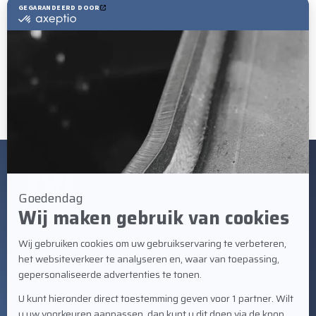
en vul het formulier in. Wij zullen zo
spoedig mogelijk contact met u opnemen.
Neem contact op
BEZOEKADRES
Staalindustrieweg 21
NL-2952 AT Alblasserdam
CONTACT
+31 78 69 170 11
info@valkwelding.com