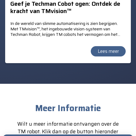
Geef je Techman Cobot ogen: Ontdek de
kracht van TMvision™
In de wereld van slimme automatisering is zien begrijpen.
Met TMvision™, het ingebouwde vision-systeem van
Techman Robot, krijgen TM cobots het vermogen om het
product te lokaliseren, kleuren te herkennen, bar- en QR
codes te lezen. TMvision™ maakt mede het
"Landmark"principe mogelijk. Hiermee verstrekt TM het
Lees meer
mobiele karakter van de verplaats bare TM Cobot en de
automatische kalibratie op de nieuwe werklocatie.
Meer Informatie
Wilt u meer informatie ontvangen over de
TM robot. Klik dan op de button hieronder